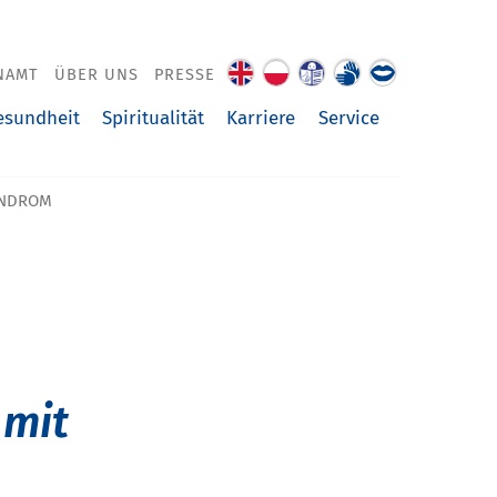
NAMT
ÜBER UNS
PRESSE
About
O
Leichte
Gebärdenspra
Über
us
nas
Sprache
uns
esundheit
Spiritualität
Karriere
Service
vorgelesen
YNDROM
 mit