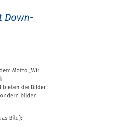
it Down-
 dem Motto „Wir
k
 bieten die Bilder
sondern bilden
as Bild):