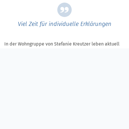
Viel Zeit für individuelle Erklärungen
In der Wohngruppe von Stefanie Kreutzer leben aktuell
10 Bewohnerinnen und Bewohner im Alter zwischen 20
und 50 Jahren. Da wegen der Corona-Maßnahmen,
die
Werkstätten für Menschen mit Behinderung geschlossen
haben,
halten sich alle Bewohner zuhause auf. Dies stellt
die Gruppe vor bisher nicht gekannte Herausforderungen.
„In der ersten Woche haben wir uns
viel Zeit genommen
für individuelle Erklärungen.
Plötzlich durfte man nicht
mehr einkaufen gehen, die eigenen Eltern können nicht
besucht werden und können auch nicht herkommen und
zur Arbeit gehen konnte man auch nicht mehr. Es war gar
nicht so einfach, dies alles verständlich zu machen. Wir
haben vieles in
leichter Sprache ausgedruckt
und