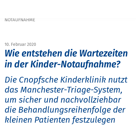
Navigation überspringen
START
MAGAZIN
MAGAZIN GESUNDHEIT
MANCHESTER-TRIAGE-SYSTEM: ERSTEINSCHÄTZUNG IN DER
NOTAUFNAHME
10. Februar 2020
Wie entstehen die Wartezeiten
in der Kinder-Notaufnahme?
Die Cnopfsche Kinderklinik nutzt
das Manchester-Triage-System,
um sicher und nachvollziehbar
die Behandlungsreihenfolge der
kleinen Patienten festzulegen