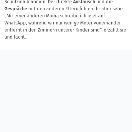
Schutzmaßnahmen. Der direkte
Austausch
und die
Gespräche
mit den anderen Eltern fehlen ihr aber sehr:
„Mit einer anderen Mama schreibe ich jetzt auf
WhatsApp, während wir nur wenige Meter voneinander
entfernt in den Zimmern unserer Kinder sind“, erzählt sie
und lacht.
Der Psychosoziale Fachdienst bietet
emotionale Stütze und helfende Hände
So wie Katja Roßmann geht es aktuell vielen
Eltern
auf
der Station Regenbogen, berichten
Erzieherin
Irene
Fohrer und
Sozialpädagogin
Susan Kertscher vom
Psychosozialen Fachdienst
. „Am Anfang der Corona-
Pandemie waren viele Eltern verunsichert. Was ist noch
erlaubt, was nicht mehr? Die Maßnahmen haben wieder
Struktur in die Station gebracht und Eltern und
Mitarbeiter beruhigt“, sagt Susan Kertscher.
Der größte Einschnitt für die Eltern war, dass