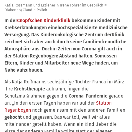
Katja Rossmann und Erzieherin Irene Fohrer im Gespräch ©
Diakoneo/Claudia Pollok
In der
Cnopfschen Kinderklinik
bekommen Kinder mit
Krebserkrankungen einehochspezialisierte medizinische
Versorgung. Das Kinderonkologische Zentrum derKlinik
zeichnet sich aber auch durch seine familienfreundliche
Atmosphäre aus. Dochin Zeiten von Corona gilt auch in
der Station Regenbogen: Abstand halten. Somüssen
Eltern, Kinder und Mitarbeiter neue Wege finden, um
Nähe aufzubauen.
Als Katja Roßmanns sechsjährige Tochter Franca im März
ihre
Krebstherapie
aufnahm, fingen die
Schutzmaßnahmen gegen die
Corona-Pandemie
gerade
an. „In den ersten Tagen haben wir auf der
Station
Regenbogen
noch gemeinsam mit den anderen Familien
gekocht
und gegessen. Das war toll, weil wir alles
miteinander geteilt haben. Wenn ein Kind lieber die
Pizza der anderen Familie wollte statt der eigenen