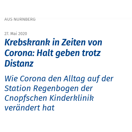
Navigation überspringen
START
MAGAZIN
MAGAZIN GESUNDHEIT
KREBSKRANKE KINDER ZU ZEITEN VON CORONA: INTERVIEW
AUS NÜRNBERG
27. Mai 2020
Krebskrank in Zeiten von
Corona: Halt geben trotz
Distanz
Wie Corona den Alltag auf der
Station Regenbogen der
Cnopfschen Kinderklinik
verändert hat