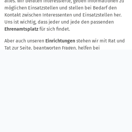
alles. Wir beraten Interessierte, geben Informationen zu
möglichen Einsatzstellen und stellen bei Bedarf den
Kontakt zwischen Interessenten und Einsatzstellen her.
Uns ist wichtig, dass jeder und jede den passenden
Ehrenamtsplatz
für sich findet.
Aber auch unseren
Einrichtungen
stehen wir mit Rat und
Tat zur Seite, beantworten Fragen, helfen bei
organisatorischen Dingen und notwendigen Formalitäten
im Ehrenamt. Wir arbeiten sehr eng mit unseren
Einrichtungen vor Ort zusammen, in denen die
Ehrenamtlichen ja dann tätig sind.