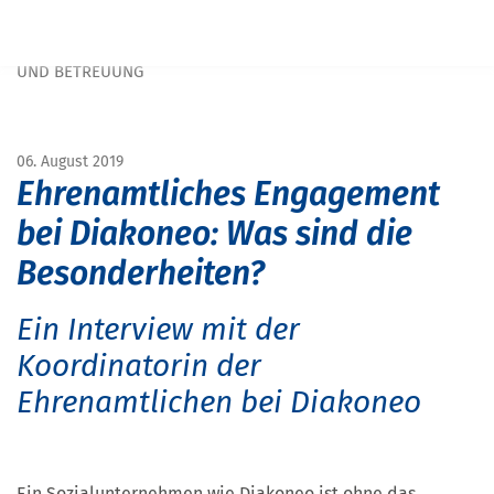
Navigation überspringen
START
MAGAZIN
MAGAZIN DIAKONIE
EHRENAMT IM SOZIALEN BEREICH: EINSATZMÖGLICHKEITEN
UND BETREUUNG
06. August 2019
Ehrenamtliches Engagement
bei Diakoneo: Was sind die
Besonderheiten?
Ein Interview mit der
Koordinatorin der
Ehrenamtlichen bei Diakoneo
Ein Sozialunternehmen wie Diakoneo ist ohne das