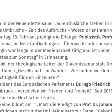
n in der Neuendettelsauer Laurentiuskirche stehen in 
s Umbruchs – Zeit des Aufbruchs – Woran orientieren w
tag, 18. Februar, predigt die Erlanger
Publizistik-Pro
hema „Im Netz (auf)gefangen – Überwacht oder umsorg
gin war lange in der Medienarbeit tätig und ist vielen
rtes zum Sonntag“ in Erinnerung.
iel
, der theologische Leiter der Diakonissenanstalt D
Thema „Gesellschaft im Wandel – Wie finden wir Gerech
chtigkeit für den Einzelnen?“
äsident des Europäischen Parlaments
Dr. Ingo Friedrich
ruch – Verspielen wir Frieden und Freiheit?“ Seit 2015 
elm Löhe Hochschule Fürth.
eihe bildet am 11. März die Predigt von
Prof. Dr. Joha
tlichen Institut der Uni Heidelberg zur Frage „Diakon