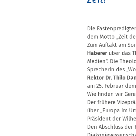
Die Fastenpredigte
dem Motto „Zeit de
Zum Auftakt am Sonn
Haberer
über das T
Medien“. Die Theolo
Sprecherin des „Wo
Rektor Dr. Thilo Dan
am 25. Februar dem 
Wie finden wir Gere
Der frühere Vizepr
über „Europa im Umb
Präsident der Wilh
Den Abschluss der R
Diakoniewissenschaf