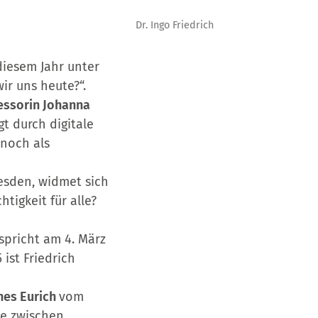
Dr. Ingo Friedrich
diesem Jahr unter
ir uns heute?“.
fessorin Johanna
t durch digitale
 noch als
resden, widmet sich
tigkeit für alle?
spricht am 4. März
ist Friedrich
nnes Eurich
vom
ie zwischen