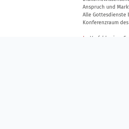
Anspruch und Markt
Alle Gottesdienste
Konferenzraum des
Im
Vorfeld seiner F
Hiessleitner dem Fa
der Europapolitik ges
Wird Ihnen als enga
Dr. Friedrich:
Ja, so 
Jahre lässt einen sc
besonders populist
Unabhängigkeit und
finden, etwa bei der
die Kapazität wirk
Andererseits kommt