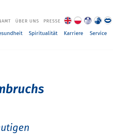
NAMT
ÜBER UNS
PRESSE
About
O
Leichte
Gebärdenspra
Über
us
nas
Sprache
uns
esundheit
Spiritualität
Karriere
Service
vorgelesen
Umbruchs
eutigen