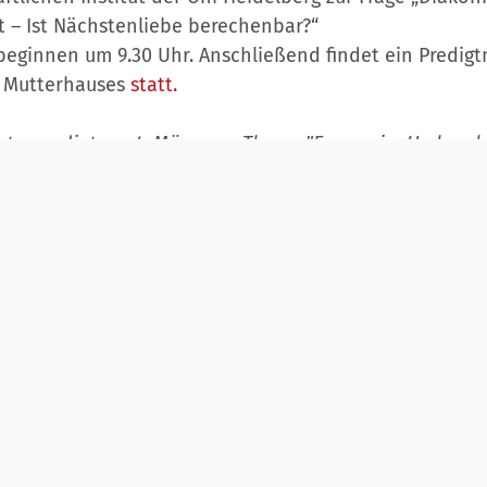
 – Ist Nächstenliebe berechenbar?“
 beginnen um 9.30 Uhr. Anschließend findet ein Predig
 Mutterhauses
statt.
astenpredigt am 4. März zum Thema "Europa im Umbruch
stenprediger Dr. Ingo Friedrich Fragen zu den künftigen
tellt:
gierter Europapolitiker Bange, wenn Sie in die Zukunft
ein erster Blick auf die europäische Entwicklung der 
hon etwas sorgenvoll in die Zukunft blicken. Es tritt ei
ische Parteien bewegen sich intensiv in Richtung meh
 Europa tut sich schwer bei ganz schwierigen Fragen
 Flüchtlingsfrage. Es stellt sich die Frage: ist Europa in
lich zusammen zu bleiben und miteinander die Zukunft
 eine nüchterne Analyse zu dem Ergebnis, dass viele 