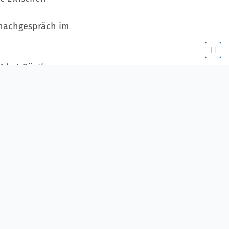
tnachgespräch im
" hat Günther
 Herausforderungen
 schauen?
letzten Monate und
n Staat aus,
r nationaler
 Kompromisse zu
 der Lage, hat es
 zu bewältigen?
der akuten, großen