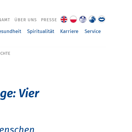
NAMT
ÜBER UNS
PRESSE
About
O
Leichte
Gebärdenspra
Über
us
nas
Sprache
uns
esundheit
Spiritualität
Karriere
Service
vorgelesen
ICHTE
ge: Vier
Menschen