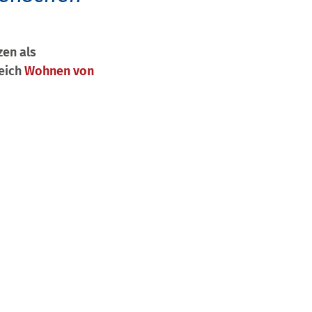
en als
reich
Wohnen von