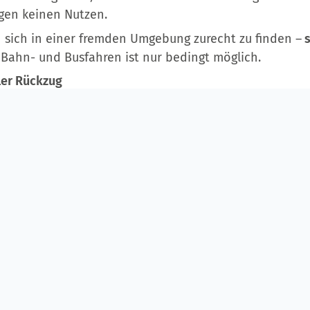
ngen keinen Nutzen.
 sich in einer fremden Umgebung zurecht zu finden –
s
: Bahn- und Busfahren ist nur bedingt möglich.
ler Rückzug
bleme
, die sich jedoch negativ auf den Alltag auswirke
ehrende Ereignisse wie die wöchentliche Kegelrunde 
 in den alltagspraktischen Tätigkeiten
werden sichtba
eiden, kochen, etc.)
hren beim Thementag Demenz 