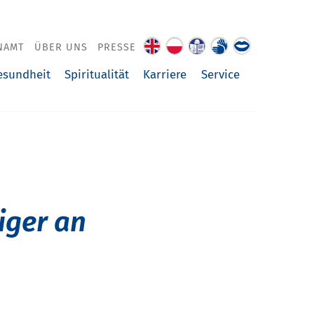
NAMT
ÜBER UNS
PRESSE
About
O
Leichte
Gebärdenspra
Über
us
nas
Sprache
uns
esundheit
Spiritualität
Karriere
Service
vorgelesen
iger an