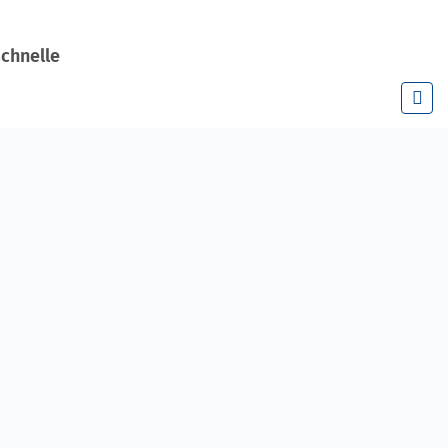
chnelle
n. Zum Beispiel
vergessen.
r (Körperpflege,
am