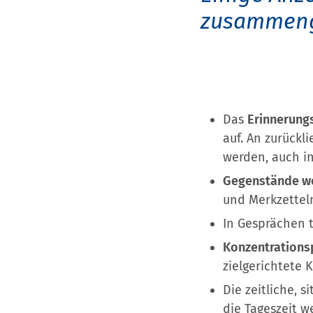
zusammenge
Das
Erinnerung
auf. An zurückl
werden, auch in
Gegenstände we
und Merkzettel
In Gesprächen 
Konzentration
zielgerichtete 
Die zeitliche, s
die Tageszeit 