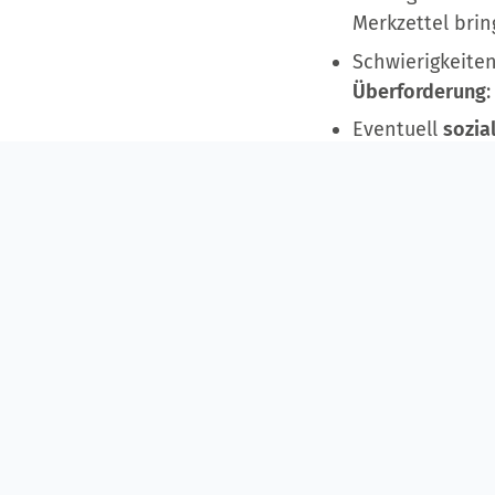
Merkzettel bri
Schwierigkeiten
Überforderung
Eventuell
sozia
Gedächtnispro
werden wiederk
Einschränkungen
Ankleiden/Auskl
Mehr erfa